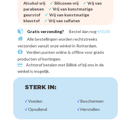
Alcohol vrij
✓
Siliconen vrij
✓
Vrij van
parabenen
✓
Vrij van kunstmatige
geurstof
✓
Vrij van kunstmatige
kleustof
✓
Vrij van sulfaten
Gratis verzending?
Bestel dan nog
€50,00
Alle bestellingen worden rechtstreeks
verzonden vanuit onze winkel in
Rotterdam
.
Verdien punten online & offline voor
gratis
producten of kortingen
.
Achteraf betalen met
Billink of bij ons in de
winkel
is mogelijk.
STERK IN:
√
Voeden
√
Beschermen
√
Opvullend
√
Herstellen