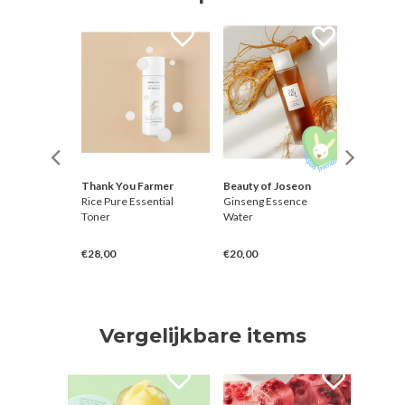
Thank You Farmer
Beauty of Joseon
Needly
e
Rice Pure Essential
Ginseng Essence
Eye pat
ly (Box)
Toner
Water
€28,00
€20,00
€21,00
Vergelijkbare items