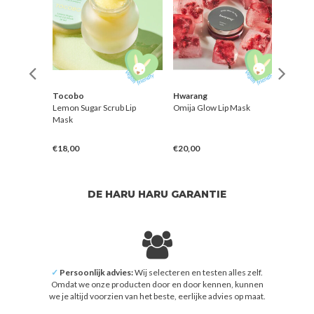
Tocobo
Hwarang
Mixs
 Balm
Lemon Sugar Scrub Lip
Omija Glow Lip Mask
Vegan
Mask
01. C
€18,00
€20,00
€15,
DE HARU HARU GARANTIE
✓
Persoonlijk advies:
Wij selecteren en testen alles zelf.
Omdat we onze producten door en door kennen, kunnen
we je altijd voorzien van het beste, eerlijke advies op maat.