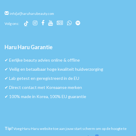
info[at]haruharubeauty.com
Volg ons:
Haru Haru Garantie
✔︎ Eerlijke beauty advies online & offline
✔︎ Veilig en betaalbaar hoge kwaliteit huidverzorging
✔︎ Lab getest en geregistreerd in de EU
✔︎ Direct contact met Koreaanse merken
✔︎ 100% made in Korea, 100% EU guarantie
Tip!
Voeg Haru Haru website toe aan jouw start scherm om op de hoogte te