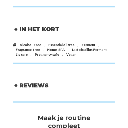
+ IN HET KORT
Alcohol-Free
,
Essential oil free
,
Ferment
,
Fragrance-free
,
Home-SPA
,
Lactobacillus Ferment
,
Lip care
,
Pregnancy safe
,
Vegan
+ REVIEWS
Maak je routine
compleet