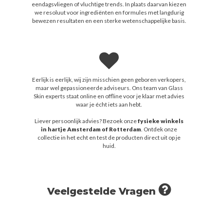
eendagsvliegen of vluchtige trends. In plaats daarvan kiezen
we resoluut voor ingrediënten en formules met langdurig
bewezen resultaten en een sterke wetenschappelijke basis.
Eerlijk is eerlijk, wij zijn misschien geen geboren verkopers,
maar wel gepassioneerde adviseurs. Ons team van Glass
Skin experts staat online en offline voor je klaar met advies
waar je écht iets aan hebt.
Liever persoonlijk advies? Bezoek onze
fysieke winkels
in hartje Amsterdam of Rotterdam
. Ontdek onze
collectie in het echt en test de producten direct uit op je
huid.
Veelgestelde Vragen