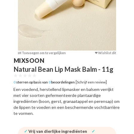
Toevoegen om te vergelijken
❤ Wishlist dit
Toevoege
MIXSOON
Natural Bean Lip Mask Balm - 11g
[
]
0
sterren op basis van
0
beoordelingen
Schrijf een review
Een voedend, herstellend lipmasker en balsem verrijkt
met vier soorten gefermenteerde plantaardige
ingrediënten (boon, gerst, granaatappel en perensap) om
de lippen te voeden en een beschermende vochtbarrière
te vormen.
✓
Vrij van dierlijke ingrediënten
✓