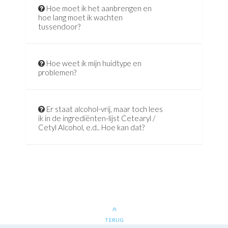
Hoe moet ik het aanbrengen en
hoe lang moet ik wachten
tussendoor?
Hoe weet ik mijn huidtype en
problemen?
Er staat alcohol-vrij, maar toch lees
ik in de ingrediënten-lijst Cetearyl /
Cetyl Alcohol, e.d.. Hoe kan dat?
TERUG