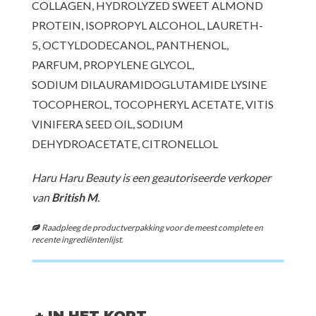
COLLAGEN, HYDROLYZED SWEET ALMOND
PROTEIN, ISOPROPYL ALCOHOL, LAURETH-
5, OCTYLDODECANOL, PANTHENOL,
PARFUM, PROPYLENE GLYCOL,
SODIUM DILAURAMIDOGLUTAMIDE LYSINE
TOCOPHEROL, TOCOPHERYL ACETATE, VITIS
VINIFERA SEED OIL, SODIUM
DEHYDROACETATE, CITRONELLOL
Haru Haru Beauty is een geautoriseerde verkoper
van
British M
.
Raadpleeg de productverpakking voor de meest complete en
recente ingrediëntenlijst.
+ IN HET KORT