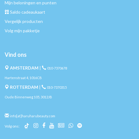
Mijn beloningen en punten
Saldo cadeaukaart
Vergelijk producten
Volg mijn pakketje
Vind ons
AMSTERDAM
|
010-7370678
Hartenstraat 4, 1016CB
ROTTERDAM
|
010-7370315
Oude Binnenweg 105, 3012JB
info[at]haruharubeauty.com
Volg ons: