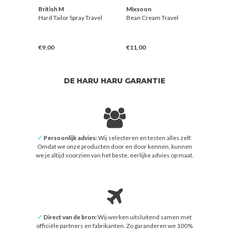
British M
Mixsoon
Briti
l
Hard Tailor Spray Travel
Bean Cream Travel
Hard 
€9,00
€11,00
€9,0
DE HARU HARU GARANTIE
✓
Persoonlijk advies:
Wij selecteren en testen alles zelf.
Omdat we onze producten door en door kennen, kunnen
we je altijd voorzien van het beste, eerlijke advies op maat.
✓
Direct van de bron:
Wij werken uitsluitend samen met
officiële partners en fabrikanten. Zo garanderen we 100%