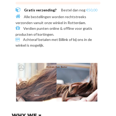
Gratis verzending?
Bestel dan nog
€50,00
Alle bestellingen worden rechtstreeks
verzonden vanuit onze winkel in
Rotterdam
.
Verdien punten online & offline voor
gratis
producten of kortingen
.
Achteraf betalen met
Billink of bij ons in de
winkel
is mogelijk.
WHY WE ♥