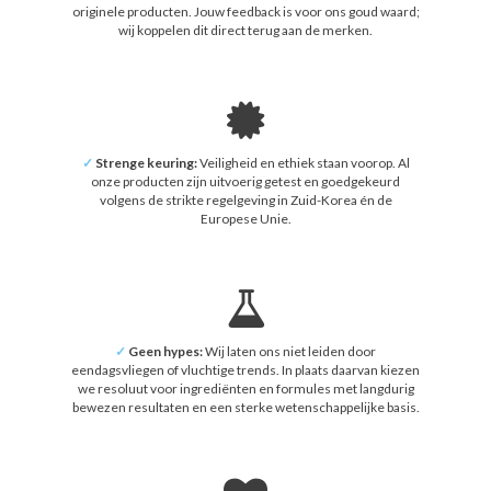
originele producten. Jouw feedback is voor ons goud waard;
wij koppelen dit direct terug aan de merken.
✓
Strenge keuring:
Veiligheid en ethiek staan voorop. Al
onze producten zijn uitvoerig getest en goedgekeurd
volgens de strikte regelgeving in Zuid-Korea én de
Europese Unie.
✓
Geen hypes:
Wij laten ons niet leiden door
eendagsvliegen of vluchtige trends. In plaats daarvan kiezen
we resoluut voor ingrediënten en formules met langdurig
bewezen resultaten en een sterke wetenschappelijke basis.