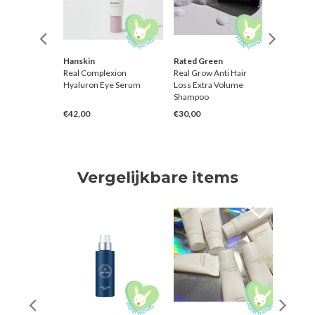
Farmer
Hanskin
Rated Green
British 
 Water
Real Complexion
Real Grow Anti Hair
Airy Wa
SPF 50+
Hyaluron Eye Serum
Loss Extra Volume
Shampoo
€42,00
€30,00
€24,00
Vergelijkbare items