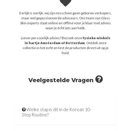
Eerlijk is eerlijk, wij zijn misschien geen geboren verkopers,
maar wel gepassioneerde adviseurs. Ons team van Glass
Skin experts staat online en offline voor je klaar met advies
waar je écht iets aan hebt.
Liever persoonlijk advies? Bezoek onze
fysieke winkels
in hartje Amsterdam of Rotterdam
. Ontdek onze
collectie in het echt en test de producten direct uit op je
huid.
Veelgestelde Vragen
Welke stap is dit in de Korean 10-
Step Routine?