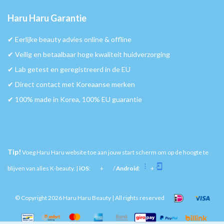
Haru Haru Garantie
✔︎ Eerlijke beauty advies online & offline
✔︎ Veilig en betaalbaar hoge kwaliteit huidverzorging
✔︎ Lab getest en geregistreerd in de EU
✔︎ Direct contact met Koreaanse merken
✔︎ 100% made in Korea, 100% EU guarantie
Tip!
Voeg Haru Haru website toe aan jouw start scherm om op de hoogte te
blijven van alles K-beauty. |
iOS
:
+
/
Android
:
+
© Copyright 2026 Haru Haru Beauty | All rights reserved