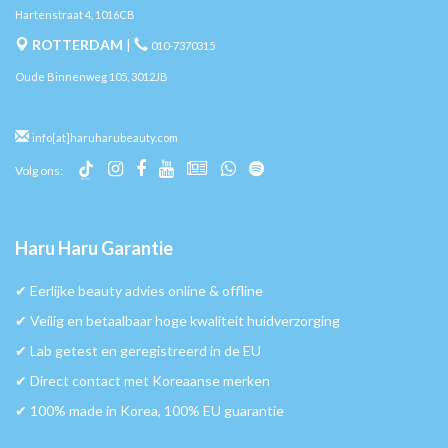
Hartenstraat 4, 1016CB
ROTTERDAM
|
010-7370315
Oude Binnenweg 105, 3012JB
info[at]haruharubeauty.com
Volg ons:
Haru Haru Garantie
✔︎ Eerlijke beauty advies online & offline
✔︎ Veilig en betaalbaar hoge kwaliteit huidverzorging
✔︎ Lab getest en geregistreerd in de EU
✔︎ Direct contact met Koreaanse merken
✔︎ 100% made in Korea, 100% EU guarantie