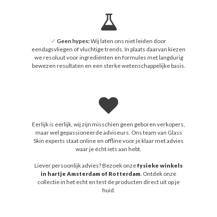
✓
Geen hypes:
Wij laten ons niet leiden door
eendagsvliegen of vluchtige trends. In plaats daarvan kiezen
we resoluut voor ingrediënten en formules met langdurig
bewezen resultaten en een sterke wetenschappelijke basis.
Eerlijk is eerlijk, wij zijn misschien geen geboren verkopers,
maar wel gepassioneerde adviseurs. Ons team van Glass
Skin experts staat online en offline voor je klaar met advies
waar je écht iets aan hebt.
Liever persoonlijk advies? Bezoek onze
fysieke winkels
in hartje Amsterdam of Rotterdam
. Ontdek onze
collectie in het echt en test de producten direct uit op je
huid.