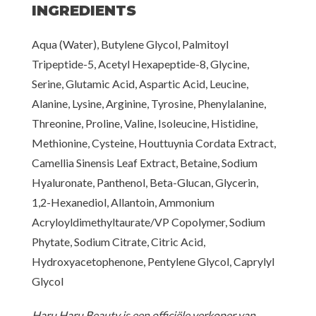
INGREDIENTS
Aqua (Water), Butylene Glycol, Palmitoyl
Tripeptide-5, Acetyl Hexapeptide-8, Glycine,
Serine, Glutamic Acid, Aspartic Acid, Leucine,
Alanine, Lysine, Arginine, Tyrosine, Phenylalanine,
Threonine, Proline, Valine, Isoleucine, Histidine,
Methionine, Cysteine, Houttuynia Cordata Extract,
Camellia Sinensis Leaf Extract, Betaine, Sodium
Hyaluronate, Panthenol, Beta-Glucan, Glycerin,
1,2-Hexanediol, Allantoin, Ammonium
Acryloyldimethyltaurate/VP Copolymer, Sodium
Phytate, Sodium Citrate, Citric Acid,
Hydroxyacetophenone, Pentylene Glycol, Caprylyl
Glycol
Haru Haru Beauty is een officiële verkoper van