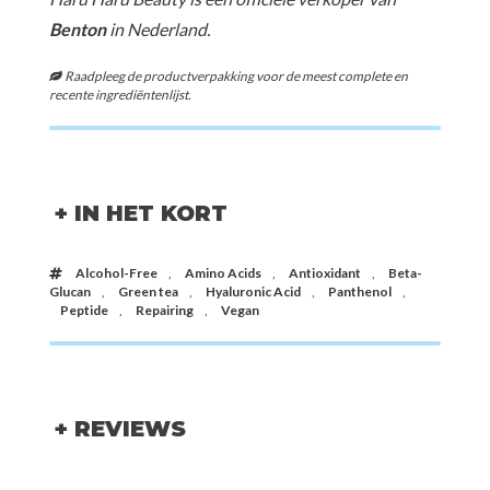
Benton
in Nederland.
Raadpleeg de productverpakking voor de meest complete en
recente ingrediëntenlijst.
+ IN HET KORT
Alcohol-Free
,
Amino Acids
,
Antioxidant
,
Beta-
Glucan
,
Green tea
,
Hyaluronic Acid
,
Panthenol
,
Peptide
,
Repairing
,
Vegan
+ REVIEWS