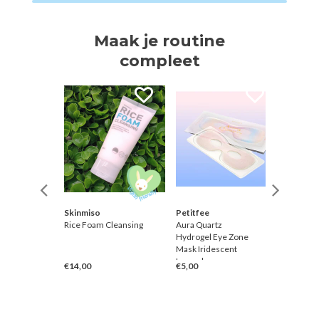
Maak je routine
compleet
Skinmiso
Petitfee
Petitfe
Lip Mask
Rice Foam Cleansing
Aura Quartz
10 Day C
Hydrogel Eye Zone
Mask [S
Mask Iridescent
Lavender
€14,00
€5,00
€10,00