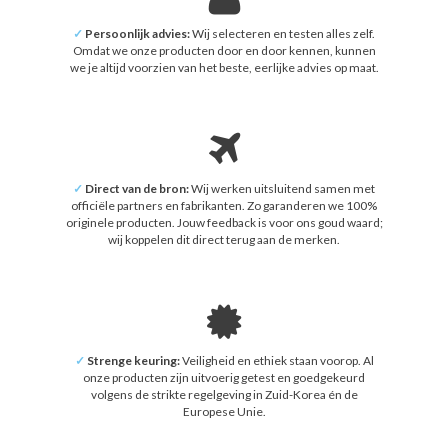
✓
Persoonlijk advies:
Wij selecteren en testen alles zelf.
Omdat we onze producten door en door kennen, kunnen
we je altijd voorzien van het beste, eerlijke advies op maat.
✓
Direct van de bron:
Wij werken uitsluitend samen met
officiële partners en fabrikanten. Zo garanderen we 100%
originele producten. Jouw feedback is voor ons goud waard;
wij koppelen dit direct terug aan de merken.
✓
Strenge keuring:
Veiligheid en ethiek staan voorop. Al
onze producten zijn uitvoerig getest en goedgekeurd
volgens de strikte regelgeving in Zuid-Korea én de
Europese Unie.