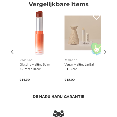
Vergelijkbare items
Rom&nd
Mixsoon
Rom
Balm
Glasting Melting Balm
Vegan Melting Lip Balm
Glast
15 Pecan Brew
01. Clear
12 Ve
€16,50
€15,00
€16,
DE HARU HARU GARANTIE