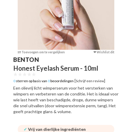
Toevoegen om te vergelijken
❤ Wishlist dit
Toevoege
BENTON
Honest Eyelash Serum - 10ml
[
]
0
sterren op basis van
0
beoordelingen
Schrijf een review
Een olievrij licht wimperserum voor het versterken van
wimpers en verbeteren van de conditie. Het is ideaal voor
wie last heeft van beschadigde, droge, dunne wimpers
die snel uitvallen (door wimperextensie perm, tang). Het
geeft prachtige glans & volume.
✓
Vrij van dierlijke ingrediënten