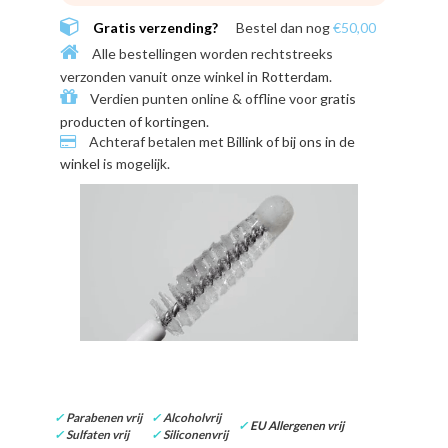
Gratis verzending?
Bestel dan nog
€50,00
Alle bestellingen worden rechtstreeks
verzonden vanuit onze winkel in
Rotterdam
.
Verdien punten online & offline voor
gratis
producten of kortingen
.
Achteraf betalen met
Billink of bij ons in de
winkel
is mogelijk.
✓
Parabenen vrij
✓
Alcoholvrij
✓
EU Allergenen vrij
✓
Sulfaten vrij
✓
Siliconenvrij