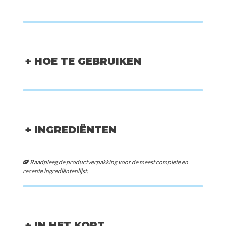
+ HOE TE GEBRUIKEN
+ INGREDIËNTEN
Raadpleeg de productverpakking voor de meest complete en
recente ingrediëntenlijst.
+ IN HET KORT