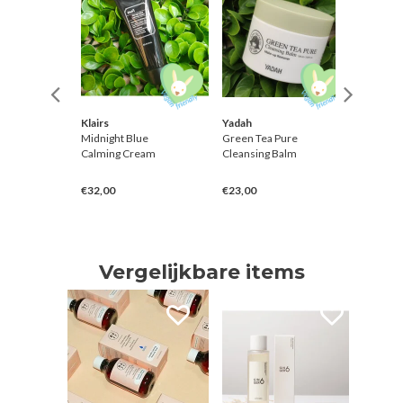
nteed
Klairs
Yadah
Klairs
agen
Midnight Blue
Green Tea Pure
Illumina
ule 300
Calming Cream
Cleansing Balm
Blemis
mping
€32,00
€23,00
€28,50
Vergelijkbare items