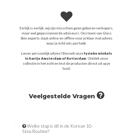
Eerlijk is eerlijk, wij zijn misschien geen geboren verkopers,
maar wel gepassioneerde adviseurs. Ons team van Glass
Skin experts staat online en offline voor je klaar met advies
waar je écht iets aan hebt.
Liever persoonlijk advies? Bezoek onze
fysieke winkels
in hartje Amsterdam of Rotterdam
. Ontdek onze
collectie in het echt en test de producten direct uit op je
huid.
Veelgestelde Vragen
Welke stap is dit in de Korean 10-
Step Routine?