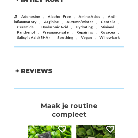
Adenosine
,
Alcohol-Free
,
Amino Acids
,
Anti-
inflammatory
,
Arginine
,
Autumn/winter
,
Centella
,
Ceramide
,
Hyaluronic Acid
,
Hydrating
,
Minimal
,
Panthenol
,
Pregnancy safe
,
Repairing
,
Rosacea
,
Salicylic Acid (BHA)
,
Soothing
,
Vegan
,
Willow bark
+ REVIEWS
Maak je routine
compleet