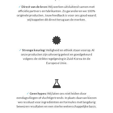
✓
Direct van de bron:
Wij werken uitsluitend samen met
officiële partners en fabrikanten. Zo garanderen we 100%
originele producten. Jouw feedback is voor ons goud waard;
wij koppelen dit direct terug aan de merken.
✓
Strenge keuring:
Veiligheid en ethiek staan voorop. Al
onze producten zijn uitvoerig getest en goedgekeurd
volgens de strikte regelgeving in Zuid-Korea én de
Europese Unie.
✓
Geen hypes:
Wij laten ons niet leiden door
eendagsvliegen of vluchtige trends. In plaats daarvan kiezen
we resoluut voor ingrediënten en formules met langdurig
bewezen resultaten en een sterke wetenschappelijke basis.