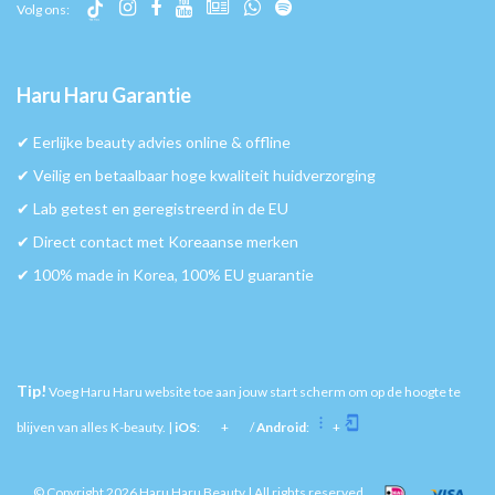
Volg ons:
Haru Haru Garantie
✔︎ Eerlijke beauty advies online & offline
✔︎ Veilig en betaalbaar hoge kwaliteit huidverzorging
✔︎ Lab getest en geregistreerd in de EU
✔︎ Direct contact met Koreaanse merken
✔︎ 100% made in Korea, 100% EU guarantie
Tip!
Voeg Haru Haru website toe aan jouw start scherm om op de hoogte te
blijven van alles K-beauty. |
iOS
:
+
/
Android
:
+
© Copyright 2026 Haru Haru Beauty | All rights reserved