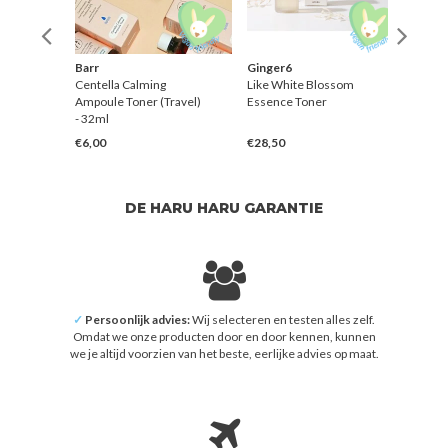
Barr
Ginger6
Klair
100 ml
Centella Calming
Like White Blossom
Fresh
Ampoule Toner (Travel)
Essence Toner
Esse
- 32ml
€6,00
€28,50
€21,
DE HARU HARU GARANTIE
✓
Persoonlijk advies:
Wij selecteren en testen alles zelf.
Omdat we onze producten door en door kennen, kunnen
we je altijd voorzien van het beste, eerlijke advies op maat.