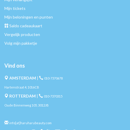
Mijn tickets
Mijn beloningen en punten
Saldo cadeaukaart
Vergelijk producten
Volg mijn pakketje
Vind ons
AMSTERDAM
|
010-7370678
Hartenstraat 4, 1016CB
ROTTERDAM
|
010-7370315
Oude Binnenweg 105, 3012JB
info[at]haruharubeauty.com