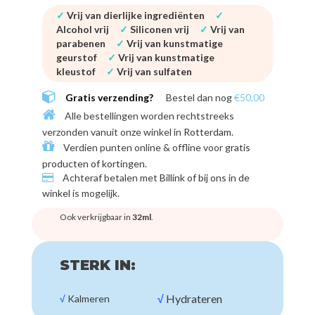
✓
Vrij van dierlijke ingrediënten
✓
Alcohol vrij
✓
Siliconen vrij
✓
Vrij van
parabenen
✓
Vrij van kunstmatige
geurstof
✓
Vrij van kunstmatige
kleustof
✓
Vrij van sulfaten
Gratis verzending?
Bestel dan nog
€50,00
Alle bestellingen worden rechtstreeks
verzonden vanuit onze winkel in
Rotterdam
.
Verdien punten online & offline voor
gratis
producten of kortingen
.
Achteraf betalen met
Billink of bij ons in de
winkel
is mogelijk.
Ook verkrijgbaar in
32ml
.
STERK IN:
√
Hydrateren
√
Kalmeren