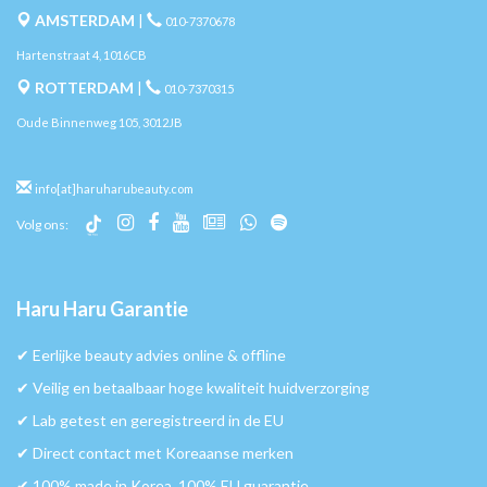
AMSTERDAM
|
010-7370678
Hartenstraat 4, 1016CB
ROTTERDAM
|
010-7370315
Oude Binnenweg 105, 3012JB
info[at]haruharubeauty.com
Volg ons:
Haru Haru Garantie
✔︎ Eerlijke beauty advies online & offline
✔︎ Veilig en betaalbaar hoge kwaliteit huidverzorging
✔︎ Lab getest en geregistreerd in de EU
✔︎ Direct contact met Koreaanse merken
✔︎ 100% made in Korea, 100% EU guarantie