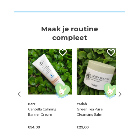
Maak je routine
compleet
Barr
Yadah
Benton
xion
Centella Calming
Green Tea Pure
Aloe Pro
in
Barrier Cream
Cleansing Balm
Soothin
€34,00
€23,00
€20,50