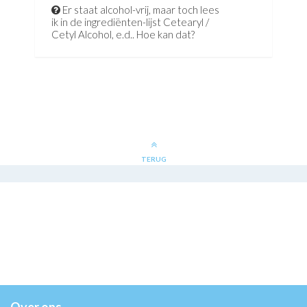
Er staat alcohol-vrij, maar toch lees
ik in de ingrediënten-lijst Cetearyl /
Cetyl Alcohol, e.d.. Hoe kan dat?
TERUG