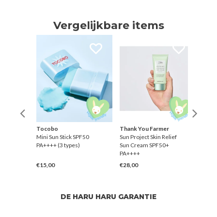
Vergelijkbare items
n
Tocobo
Thank You Farmer
Toco
Mini Sun Stick SPF50
Sun Project Skin Relief
Bio W
+
PA++++ (3 types)
Sun Cream SPF50+
SPF5
PA++++
€15,00
€28,00
€23,
DE HARU HARU GARANTIE