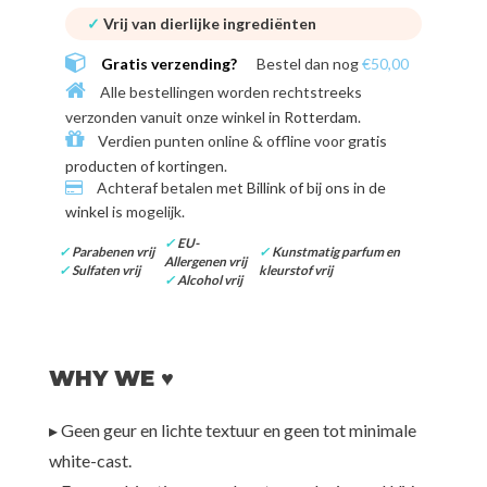
✓
Vrij van dierlijke ingrediënten
Gratis verzending?
Bestel dan nog
€50,00
Alle bestellingen worden rechtstreeks
verzonden vanuit onze winkel in
Rotterdam
.
Verdien punten online & offline voor
gratis
producten of kortingen
.
Achteraf betalen met
Billink of bij ons in de
winkel
is mogelijk.
✓
EU-
✓
Parabenen vrij
✓
Kunstmatig
parfum en
Allergenen vrij
✓
Sulfaten vrij
kleurstof vrij
✓
Alcohol
vrij
WHY WE ♥
▸ Geen geur en lichte textuur en geen tot minimale
white-cast.