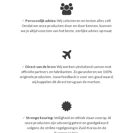
✓
Persoonlijk advies:
Wij selecteren en testen alles zelf.
Omdat we onze producten door en door kennen, kunnen
we je altijd voorzien van het beste, eerlijke advies op maat.
✓
Direct van de bron:
Wij werken uitsluitend samen met
officiële partners en fabrikanten. Zo garanderen we 100%
originele producten. Jouw feedback is voor ons goud waard;
wij koppelen dit direct terug aan de merken.
✓
Strenge keuring:
Veiligheid en ethiek staan voorop. Al
onze producten zijn uitvoerig getest en goedgekeurd
volgens de strikte regelgeving in Zuid-Korea én de
Europese Unie.