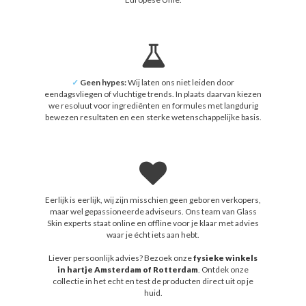
✓
Geen hypes:
Wij laten ons niet leiden door
eendagsvliegen of vluchtige trends. In plaats daarvan kiezen
we resoluut voor ingrediënten en formules met langdurig
bewezen resultaten en een sterke wetenschappelijke basis.
Eerlijk is eerlijk, wij zijn misschien geen geboren verkopers,
maar wel gepassioneerde adviseurs. Ons team van Glass
Skin experts staat online en offline voor je klaar met advies
waar je écht iets aan hebt.
Liever persoonlijk advies? Bezoek onze
fysieke winkels
in hartje Amsterdam of Rotterdam
. Ontdek onze
collectie in het echt en test de producten direct uit op je
huid.