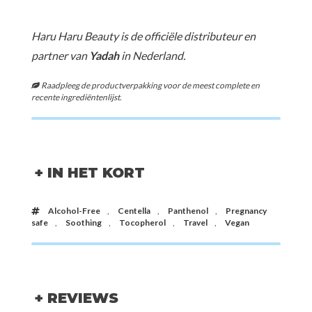
Haru Haru Beauty is de officiële distributeur en
partner van
Yadah
in Nederland.
Raadpleeg de productverpakking voor de meest complete en
recente ingrediëntenlijst.
+ IN HET KORT
Alcohol-Free
,
Centella
,
Panthenol
,
Pregnancy
safe
,
Soothing
,
Tocopherol
,
Travel
,
Vegan
+ REVIEWS