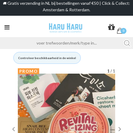
Gratis verzending in NL bij bestellingen vanaf €50 | Click & Collect:
🚚
Amsterdam & Rotterdam.
0
Controleer beschikbaarheid in de winkel
PROMO
1
/ 1