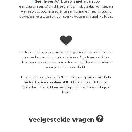
✓
Geen hypes:
Wij laten ons niet leiden door
eendagsvliegen of vluchtige trends. In plaats daarvan kiezen
we resoluut voor ingrediënten en formules met langdurig
bewezen resultaten en een sterke wetenschappelijke basis.
Eerlijk is eerlijk, wij zijn misschien geen geboren verkopers,
maar wel gepassioneerde adviseurs. Ons team van Glass
Skin experts staat online en offline voor je klaar met advies
waar je écht iets aan hebt.
Liever persoonlijk advies? Bezoek onze
fysieke winkels
in hartje Amsterdam of Rotterdam
. Ontdek onze
collectie in het echt en test de producten direct uit op je
huid.
Veelgestelde Vragen