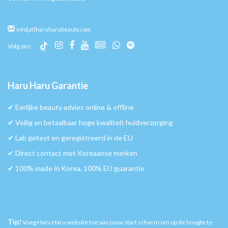
info[at]haruharubeauty.com
Volg ons:
Haru Haru Garantie
✔︎ Eerlijke beauty advies online & offline
✔︎ Veilig en betaalbaar hoge kwaliteit huidverzorging
✔︎ Lab getest en geregistreerd in de EU
✔︎ Direct contact met Koreaanse merken
✔︎ 100% made in Korea, 100% EU guarantie
Tip!
Voeg Haru Haru website toe aan jouw start scherm om op de hoogte te