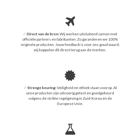
✓
Direct van de bron:
Wij werken uitsluitend samen met
officiële partners en fabrikanten. Zo garanderen we 100%
originele producten. Jouw feedback is voor ons goud waard;
wij koppelen dit direct terug aan de merken.
✓
Strenge keuring:
Veiligheid en ethiek staan voorop. Al
onze producten zijn uitvoerig getest en goedgekeurd
volgens de strikte regelgeving in Zuid-Korea én de
Europese Unie.