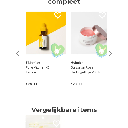
compleet
Skinmiso
Heimish
Skinmis
in Toner
Pure Vitamin-C
Bulgarian Rose
Rice Fo
Serum
Hydrogel Eye Patch
€28,00
€23,00
€14,00
Vergelijkbare items