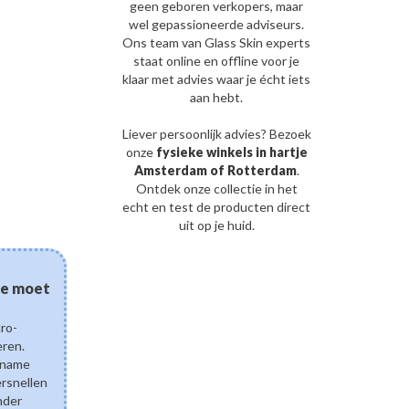
geen geboren verkopers, maar
wel gepassioneerde adviseurs.
Ons team van Glass Skin experts
staat online en offline voor je
klaar met advies waar je écht iets
aan hebt.
Liever persoonlijk advies? Bezoek
onze
fysieke winkels in hartje
Amsterdam of Rotterdam
.
Ontdek onze collectie in het
echt en test de producten direct
uit op je huid.
03/08/2026
 je moet
Kan gefermenteerde sk
eczeem? De wetenscha
cro-
en een gezonde huidb
eren.
Ontdek hoe gefermenteerd
pname
ingrediënten zoals Lactobac
ersnellen
Ferment Lysate de droge e
nder
ondersteunen. Leer hoe pos