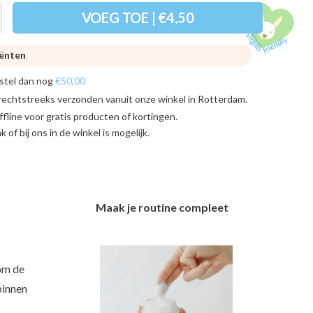
VOEG TOE | €4,50
iënten
stel dan nog
€50,00
rechtstreeks verzonden vanuit onze winkel in
Rotterdam
.
ffline voor
gratis producten of kortingen
.
ink of bij ons in de winkel
is mogelijk.
Maak je routine compleet
 om de
binnen