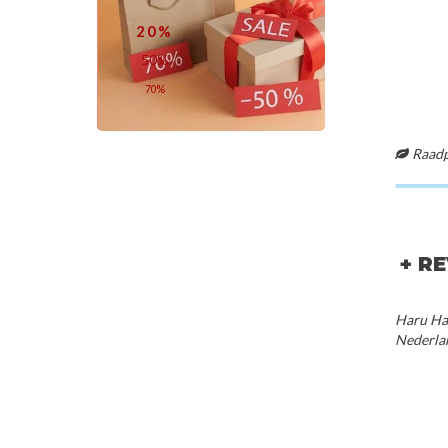
20%
Needly
By HAR
50%
Vita C Glow Jelly Pad
100% Premium Silk S
70%
€28,00
€35,
Raadpl
+ R
Haru Har
Nederla