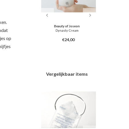
ken.
u Farmer
Beauty of Joseon
odat
 Sun Cream SPF 50+
Dynasty Cream
Gold Hydrogel 
+++
jes op
4,00
€24,00
ijfjes
Vergelijkbaar items