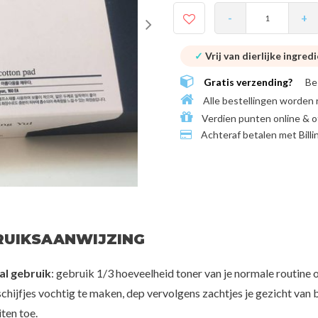
-
+
✓
Vrij van dierlijke ingred
Gratis verzending?
Be
Alle bestellingen worden 
Verdien punten online & o
Achteraf betalen met
Bill
RUIKSAANWIJZING
PROMO
l gebruik
: gebruik 1/3 hoeveelheid toner van je normale routine
chijfjes vochtig te maken, dep vervolgens zachtjes je gezicht van 
ten toe.