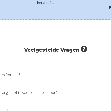
hersteltijd.
[
Veelgestelde Vragen
tep Routine?
 lang moet ik wachten tussendoor?
emen?