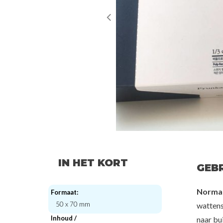
IN HET KORT
GEB
Normaa
Formaat:
50 x 70 mm
wattens
Inhoud /
naar bui