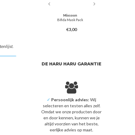
dah
Mixsoon
g Mask Pack
Bifida Mask Pack
Cente
2,50
€3,00
nlijst.
DE HARU HARU GARANTIE
✓
Persoonlijk advies:
Wij
selecteren en testen alles zelf.
Omdat we onze producten door
en door kennen, kunnen we je
altijd voorzien van het beste,
eerlijke advies op maat.