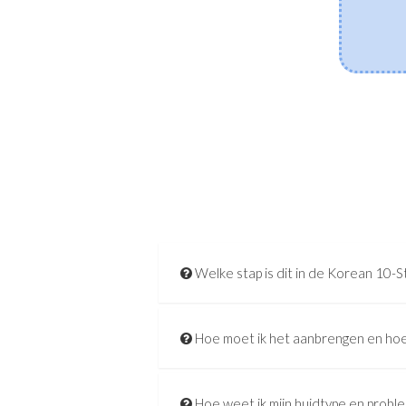
huidmicrobioom in balans te brengen, de vochtbarrière
te versterken en gevoeligheid te kalmeren.
[Lees meer]
Welke stap is dit in de Korean 10-S
Hoe moet ik het aanbrengen en hoe
Hoe weet ik mijn huidtype en probl