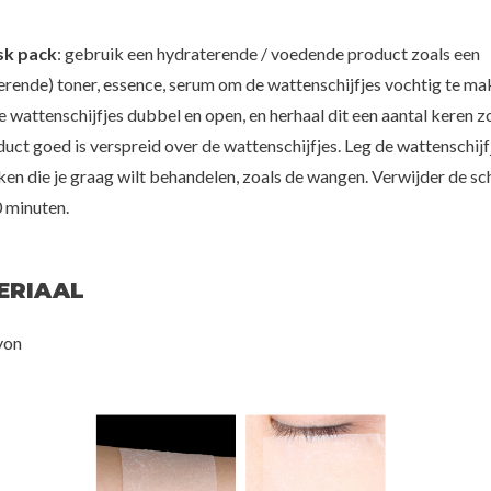
sk pack
: gebruik een hydraterende / voedende product zoals een
n
erende) toner, essence, serum om de wattenschijfjes vochtig te ma
yaluron Skin
By HARU
Thank Yo
e
 wattenschijfjes dubbel en open, en herhaal dit een aantal keren z
Hydrating Mask Pack Set
Sun Project Water
00
PA
duct goed is verspreid over de wattenschijfjes. Leg de wattenschijf
€12,50
€2
ken die je graag wilt behandelen, zoals de wangen. Verwijder de sch
 minuten.
ERIAAL
yon