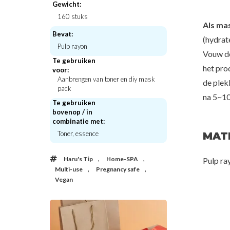
Gewicht:
160 stuks
Als ma
Hanski
Bevat:
(hydrat
Real Complexion H
Pulp rayon
Hanskin
Essenc
Vouw de
Pore Cleansing Oil PHA
€30,
Te gebruiken
het pro
voor:
€33,00
Aanbrengen van toner en diy mask
de plek
pack
na 5~10
Te gebruiken
bovenop / in
combinatie met:
Toner, essence
MAT
,
,
Haru's Tip
Home-SPA
Pulp ra
,
,
Multi-use
Pregnancy safe
Vegan