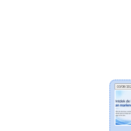
03/08/20
Kan gefermenteerde skincare helpen bij
eczeem? De wetenschap achter postbiotica
en een gezonde huidbarrière
Ontdek hoe gefermenteerde Koreaanse skincare-
ingrediënten zoals Lactobacillus Ferment en Bifida
Ferment Lysate de droge en eczeemgevoelige huid
ondersteunen. Leer hoe postbiotica helpen het