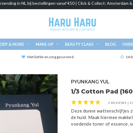
rzending in NL bij bestellingen vanaf €50 | Click & Collect: Amsterdam 
ODY & MORE
MAKE-UP
BEAUTY CLASS
BLOG
OVER
Met liefde en zorg gecureerd
14 d
PYUNKANG YUL
1/3 Cotton Pad (160
3 REVIEWS
|
S
Deze dunne wattenschijfjes zi
de huid. Maak hiermee makkel
voedende toner of essence, s