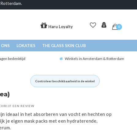
& Rotterdam.
Haru Loyalty
0
 ONS
LOKATIES
THE GLASS SKIN CLUB
agen bedenktijd
Winkels in Amsterdam & Rotterdam
Controleer beschikbaarheid in de winkel
ea)
CHRIJF EEN REVIEW
jn ideaal in het absorberen van vocht en hechten op
ijk je eigen mask packs met een hydraterende,
erum.