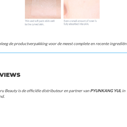
20%
U
Abib
Ya
50%
leep Eye Mask
Gummy Sheet Mask Vita Sticker
Moisturizin
70%
00
€3,50
€
eeg de productverpakking voor de meest complete en recente ingrediënte
EVIEWS
u Beauty is de officiële distributeur en partner van
PYUNKANG YUL
in
nd.