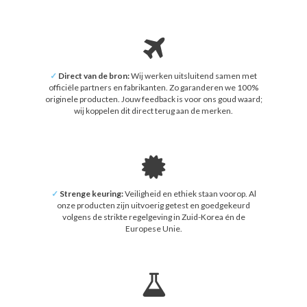
✓
Direct van de bron:
Wij werken uitsluitend samen met
officiële partners en fabrikanten. Zo garanderen we 100%
originele producten. Jouw feedback is voor ons goud waard;
wij koppelen dit direct terug aan de merken.
✓
Strenge keuring:
Veiligheid en ethiek staan voorop. Al
onze producten zijn uitvoerig getest en goedgekeurd
volgens de strikte regelgeving in Zuid-Korea én de
Europese Unie.