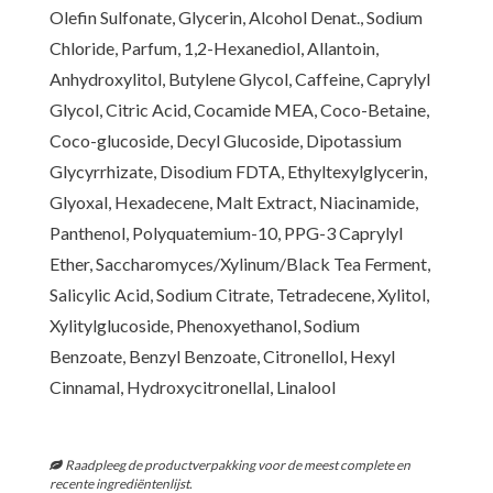
Olefin Sulfonate, Glycerin, Alcohol Denat., Sodium
Chloride, Parfum, 1,2-Hexanediol, Allantoin,
Anhydroxylitol, Butylene Glycol, Caffeine, Caprylyl
Glycol, Citric Acid, Cocamide MEA, Coco-Betaine,
Coco-glucoside, Decyl Glucoside, Dipotassium
Glycyrrhizate, Disodium FDTA, Ethyltexylglycerin,
Glyoxal, Hexadecene, Malt Extract, Niacinamide,
Panthenol, Polyquatemium-10, PPG-3 Caprylyl
Ether, Saccharomyces/Xylinum/Black Tea Ferment,
Salicylic Acid, Sodium Citrate, Tetradecene, Xylitol,
Xylitylglucoside, Phenoxyethanol, Sodium
Benzoate, Benzyl Benzoate, Citronellol, Hexyl
Cinnamal, Hydroxycitronellal, Linalool
Raadpleeg de productverpakking voor de meest complete en
recente ingrediëntenlijst.