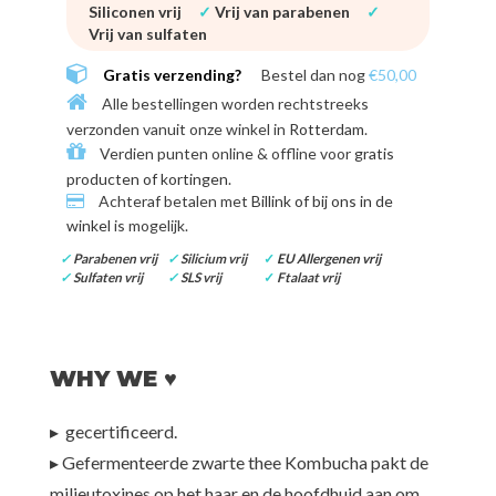
Siliconen vrij
✓
Vrij van parabenen
✓
Vrij van sulfaten
Gratis verzending?
Bestel dan nog
€50,00
Alle bestellingen worden rechtstreeks
verzonden vanuit onze winkel in
Rotterdam
.
Verdien punten online & offline voor
gratis
producten of kortingen
.
Achteraf betalen met
Billink of bij ons in de
winkel
is mogelijk.
✓
Parabenen vrij
✓
Silicium vrij
✓
EU Allergenen vrij
✓
Sulfaten vrij
✓
SLS vrij
✓
Ftalaat vrij
WHY WE ♥
▸
gecertificeerd.
▸ Gefermenteerde zwarte thee Kombucha pakt de
milieutoxines op het haar en de hoofdhuid aan om