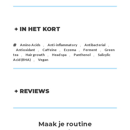
+ IN HET KORT
Amino Acids
,
Anti-inflammatory
,
Antibacterial
,
Antioxidant
,
Caffeine
,
Eczema
,
Ferment
,
Green
tea
,
Hair growth
,
Head spa
,
Panthenol
,
Salicylic
Acid (BHA)
,
Vegan
+ REVIEWS
Maak je routine