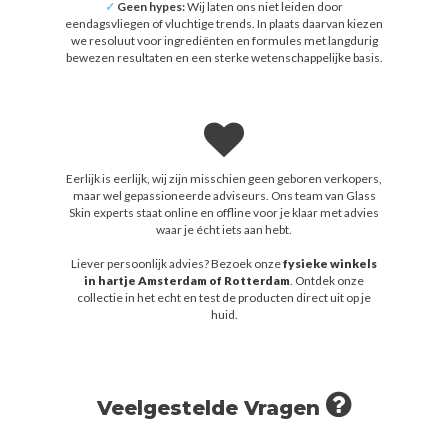
✓
Geen hypes:
Wij laten ons niet leiden door
eendagsvliegen of vluchtige trends. In plaats daarvan kiezen
we resoluut voor ingrediënten en formules met langdurig
bewezen resultaten en een sterke wetenschappelijke basis.
Eerlijk is eerlijk, wij zijn misschien geen geboren verkopers,
maar wel gepassioneerde adviseurs. Ons team van Glass
Skin experts staat online en offline voor je klaar met advies
waar je écht iets aan hebt.
Liever persoonlijk advies? Bezoek onze
fysieke winkels
in hartje Amsterdam of Rotterdam
. Ontdek onze
collectie in het echt en test de producten direct uit op je
huid.
Veelgestelde Vragen