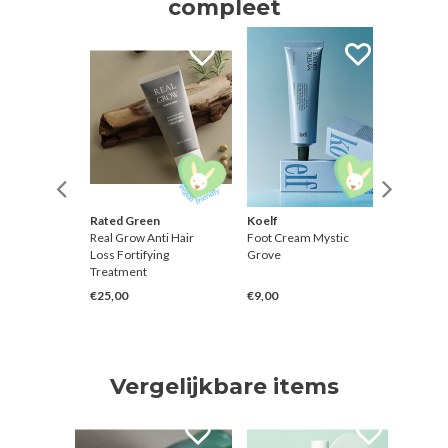
compleet
Rated Green
Koelf
British 
ced
Real Grow Anti Hair
Foot Cream Mystic
Kombuc
ask
Loss Fortifying
Grove
Treatment
€25,00
€9,00
€12,00
Vergelijkbare items