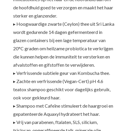
de hoofdhuid goed te verzorgen en maakt het haar
sterker en glanzender.
▸ Hoogwaardige zwarte (Ceylon) thee uit Sri Lanka
wordt gedurende 14 dagen gefermenteerd in
glazen containers bij een lage temperatuur van
20°C graden om heilzame probiotica te verkrijgen
die kunnen helpen de immuniteit te versterken en
afvalstoffen en gifstoffen te verwijderen.
▸ Verfrissende subtiele geur van Kombucha thee.
▸ Zachte en verfrissende (Vegan-Cert) pH 4.6
teatox shampoo geschikt voor dagelijks gebruik,
ook voor gekleurd haar.
▸ Shampoo met Cafeïne stimuleert de haargroei en
gepatenteerde Aquaxyl hydrateert het haar.
▸ Vrij van parabenen, ftalaten, SLS, silicium,
triclosan, ongeraffineerde talk, minerale olie,