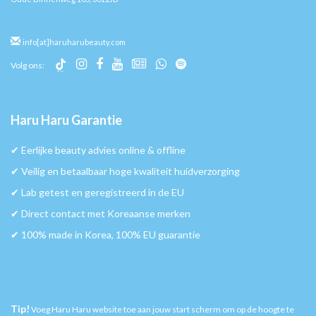
info[at]haruharubeauty.com
Volg ons:
Haru Haru Garantie
✔︎ Eerlijke beauty advies online & offline
✔︎ Veilig en betaalbaar hoge kwaliteit huidverzorging
✔︎ Lab getest en geregistreerd in de EU
✔︎ Direct contact met Koreaanse merken
✔︎ 100% made in Korea, 100% EU guarantie
Tip!
Voeg Haru Haru website toe aan jouw start scherm om op de hoogte te