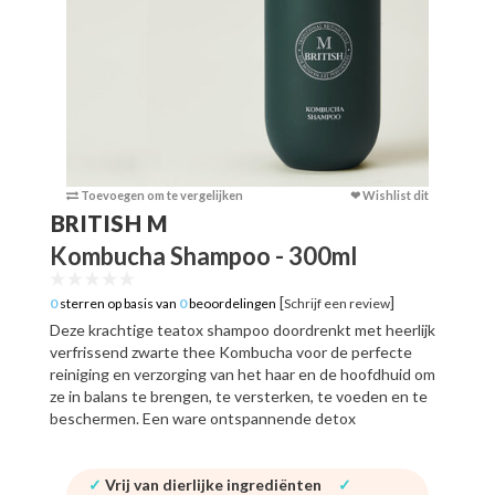
Toevoegen om te vergelijken
❤ Wishlist dit
Toevoege
BRITISH M
Kombucha Shampoo - 300ml
[
]
0
sterren op basis van
0
beoordelingen
Schrijf een review
Deze krachtige teatox shampoo doordrenkt met heerlijk
verfrissend zwarte thee Kombucha voor de perfecte
reiniging en verzorging van het haar en de hoofdhuid om
ze in balans te brengen, te versterken, te voeden en te
beschermen. Een ware ontspannende detox
✓
Vrij van dierlijke ingrediënten
✓