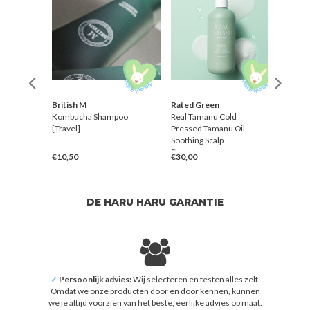
British M
Rated Green
Rate
Kombucha Shampoo
Real Tamanu Cold
Real 
[Travel]
Pressed Tamanu Oil
Shea 
Soothing Scalp
Sham
Shampoo
€10,50
€30,00
€30,
DE HARU HARU GARANTIE
✓
Persoonlijk advies:
Wij selecteren en testen alles zelf.
Omdat we onze producten door en door kennen, kunnen
we je altijd voorzien van het beste, eerlijke advies op maat.