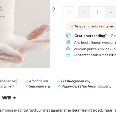
-
+
✓
Vrij van dierlijke ingred
Gratis verzending?
Be
Alle bestellingen worden 
Verdien punten online & o
Achteraf betalen met
Bill
benen vrij
✓
Alcohol vrij
✓
EU Allergenen vrij
aten vrij
✓
Siliconen vrij
✓
Vegan-Cert
(The Vegan Society)
 WE ♥
e mousse-achtig textuur met aangename geur reinigt goed, maar l