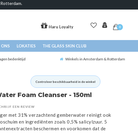
& Rotterdam.
Haru Loyalty
0
 ONS
LOKATIES
THE GLASS SKIN CLUB
agen bedenktijd
Winkels in Amsterdam & Rotterdam
Controleer beschikbaarheid in de winkel
ater Foam Cleanser - 150ml
CHRIJF EEN REVIEW
iger met 31% verzachtend gemberwater reinigt ook
roschuim en ingrediënten zoals 0,5% salicylzuur. 5
lantenextracten beschermen en voorkomen dat de