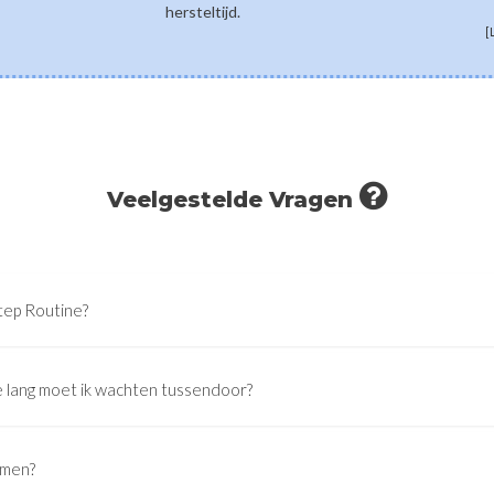
hersteltijd.
[
Veelgestelde Vragen
tep Routine?
 lang moet ik wachten tussendoor?
emen?