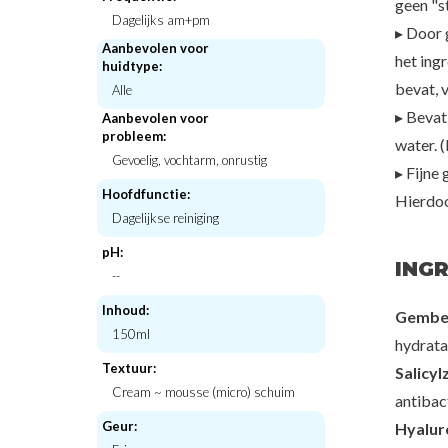
geen "s
Dagelijks am+pm
▸ Door 
Aanbevolen voor
het ing
huidtype:
bevat, 
Alle
Petitfee
Beauty of J
Centella Clearing Spot Patch
Matte Sun Stick : M
▸ Bevat
Aanbevolen voor
SPF50 PA+
probleem:
€3,00
€24,
water. 
Gevoelig, vochtarm, onrustig
▸ Fijne
Hoofdfunctie:
Hierdoo
Dagelijkse reiniging
pH:
INGR
--
Inhoud:
Gember
150ml
hydrata
Textuur:
Salicyl
Cream ~ mousse (micro) schuim
antibac
Geur:
Hyalur