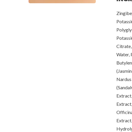
Zingiber
Potassi
Polyglyc
Potassi
Citrate
Water, 
Butylen
(Jasmin
Nardus (
(Sandal
Extract
Extract
Officin
Extract
Hydroly