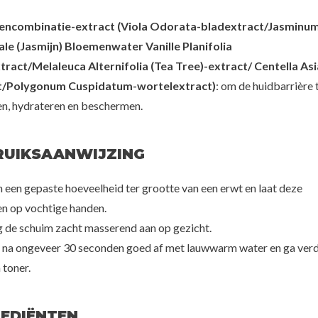
tencombinatie-extract (Viola Odorata-bladextract/Jasminu
bbits
Lagom
Han
ale (Jasmijn) Bloemenwater Vanille Planifolia
 Cleanse
Cellup Micro Foam Cleanser
Pore Cleans
tract/Melaleuca Alternifolia (Tea Tree)-extract/ Centella Asi
00
€24,00
€3
t/Polygonum Cuspidatum-wortelextract)
: om de huidbarrière 
n, hydrateren en beschermen.
RUIKSAANWIJZING
 een gepaste hoeveelheid ter grootte van een erwt en laat deze
n op vochtige handen.
g de schuim zacht masserend aan op gezicht.
l na ongeveer 30 seconden goed af met lauwwarm water en ga ver
20%
 toner.
50%
70%
REDIËNTEN