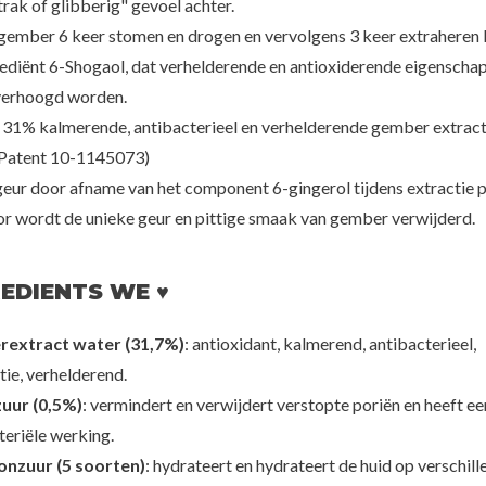
trak of glibberig" gevoel achter.
gember 6 keer stomen en drogen en vervolgens 3 keer extraheren
rediënt 6-Shogaol, dat verhelderende en antioxiderende eigenscha
verhoogd worden.
oseon
Ginger6
Gin
ugwort+Camelia
Energizing Pepti Cream
Active Wa
 31% kalmerende, antibacterieel en verhelderende gember extrac
+++
00
€28,50
€2
(Patent 10-1145073)
 geur door afname van het component 6-gingerol tijdens extractie 
r wordt de unieke geur en pittige smaak van gember verwijderd.
EDIENTS WE ♥
extract water (31,7%)
: antioxidant, kalmerend, antibacterieel,
tie, verhelderend.
zuur (0,5%)
: vermindert en verwijdert verstopte poriën en heeft ee
teriële werking.
onzuur (5 soorten)
: hydrateert en hydrateert de huid op verschill