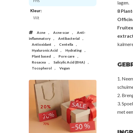
Fris
lagen.
8 Plan
Kleur:
Yadah
Chasin’ Ra
Wit
Officin
Green Tea Pure Cleansing Balm
Mindful Bubble
Fruitex
€23,00
€23,
,
,
Acne
Acne scar
Anti-
extrac
,
,
inflammatory
Antibacterial
kalmere
,
,
Antioxidant
Centella
,
,
Hyaluronic Acid
Hydrating
,
,
Plant based
Pore care
,
,
Rosacea
Salicylic Acid (BHA)
GEB
,
Tocopherol
Vegan
1. Neem
schuime
2. Bren
3. Spoe
20%
met een
50%
70%
ING