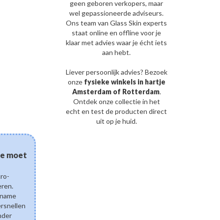
geen geboren verkopers, maar
wel gepassioneerde adviseurs.
Ons team van Glass Skin experts
staat online en offline voor je
klaar met advies waar je écht iets
aan hebt.
Liever persoonlijk advies? Bezoek
onze
fysieke winkels in hartje
Amsterdam of Rotterdam
.
Ontdek onze collectie in het
echt en test de producten direct
uit op je huid.
03/08/2026
 je moet
Kan gefermenteerde sk
eczeem? De wetenscha
cro-
en een gezonde huidb
eren.
Ontdek hoe gefermenteerd
pname
ingrediënten zoals Lactobac
ersnellen
Ferment Lysate de droge e
nder
ondersteunen. Leer hoe pos