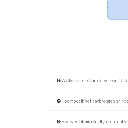
huidmicrobioom in balans te brengen, de vochtbarrière
te versterken en gevoeligheid te kalmeren.
[Lees meer]
Welke stap is dit in de Korean 10-S
Hoe moet ik het aanbrengen en hoe
Hoe weet ik mijn huidtype en probl