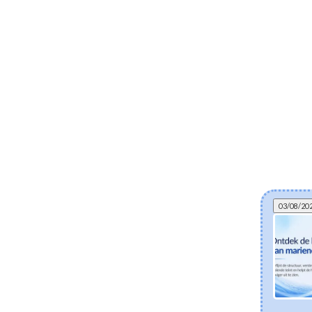
03/08/20
Kan gefermenteerde skincare helpen bij
eczeem? De wetenschap achter postbiotica
en een gezonde huidbarrière
Ontdek hoe gefermenteerde Koreaanse skincare-
ingrediënten zoals Lactobacillus Ferment en Bifida
Ferment Lysate de droge en eczeemgevoelige huid
ondersteunen. Leer hoe postbiotica helpen het