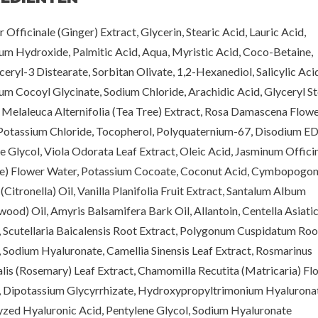
 Officinale (Ginger) Extract, Glycerin, Stearic Acid, Lauric Acid,
um Hydroxide, Palmitic Acid, Aqua, Myristic Acid, Coco-Betaine,
eryl-3 Distearate, Sorbitan Olivate, 1,2-Hexanediol, Salicylic Acid
um Cocoyl Glycinate, Sodium Chloride, Arachidic Acid, Glyceryl S
, Melaleuca Alternifolia (Tea Tree) Extract, Rosa Damascena Flow
Potassium Chloride, Tocopherol, Polyquaternium-67, Disodium E
e Glycol, Viola Odorata Leaf Extract, Oleic Acid, Jasminum Offici
e) Flower Water, Potassium Cocoate, Coconut Acid, Cymbopogo
Citronella) Oil, Vanilla Planifolia Fruit Extract, Santalum Album
wood) Oil, Amyris Balsamifera Bark Oil, Allantoin, Centella Asiati
, Scutellaria Baicalensis Root Extract, Polygonum Cuspidatum Roo
, Sodium Hyaluronate, Camellia Sinensis Leaf Extract, Rosmarinus
alis (Rosemary) Leaf Extract, Chamomilla Recutita (Matricaria) Fl
, Dipotassium Glycyrrhizate, Hydroxypropyltrimonium Hyaluronat
zed Hyaluronic Acid, Pentylene Glycol, Sodium Hyaluronate