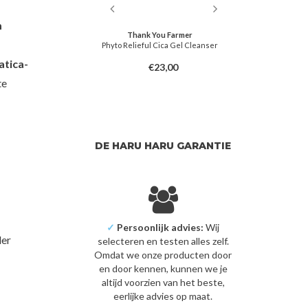
m
skin
Thank You Farmer
Beau
ing Oil PHA
Phyto Relieful Cica Gel Cleanser
Radiance
atica-
3,00
€23,00
te
DE HARU HARU GARANTIE
✓
Persoonlijk advies:
Wij
der
selecteren en testen alles zelf.
Omdat we onze producten door
en door kennen, kunnen we je
altijd voorzien van het beste,
eerlijke advies op maat.