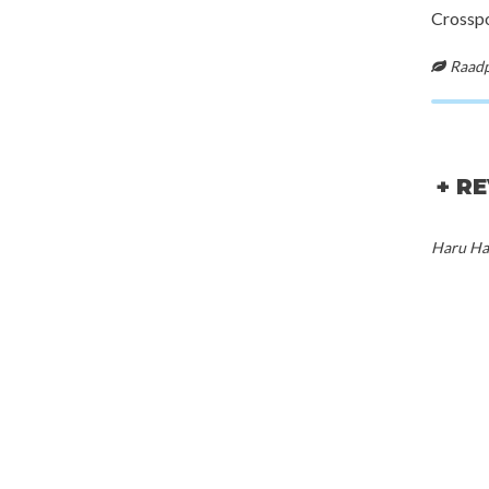
Crosspo
Raadpl
+ R
Haru Har