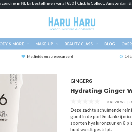
rzending in NL bij bestellingen vanaf €50 | Click & Collect: Amsterdam 
ODY & MORE
MAKE-UP
BEAUTY CLASS
BLOG
OVER
Met liefde en zorg gecureerd
14 d
GINGER6
Hydrating Ginger W
0 REVIEWS
|
S
Deze zachte schuimende rein
goed in de poriën dankzij mic
soorten hyaluronzuur en 8 p
huid wordt gestript.