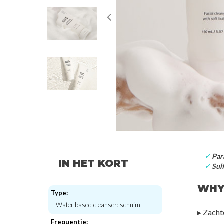
✓
Para
IN HET KORT
✓
Sulf
WHY
Type:
Water based cleanser: schuim
▸ Zacht
Frequentie: