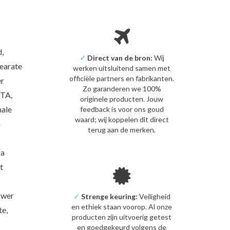
,
✓
Direct van de bron:
Wij
tearate
werken uitsluitend samen met
officiële partners en fabrikanten.
er
Zo garanderen we 100%
DTA,
originele producten. Jouw
nale
feedback is voor ons goud
waard; wij koppelen dit direct
n
terug aan de merken.
ca
t
ower
✓
Strenge keuring:
Veiligheid
en ethiek staan voorop. Al onze
e,
producten zijn uitvoerig getest
en goedgekeurd volgens de