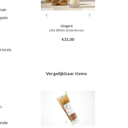
 kan
ppen
ger6
Ginger6
ter Cream
Like White Snow Serum
Like White B
t
8,50
€31,00
proces.
Vergelijkbaar items
n
ende