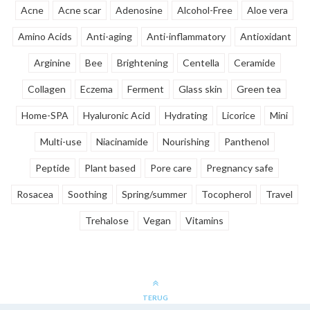
Acne
Acne scar
Adenosine
Alcohol-Free
Aloe vera
Amino Acids
Anti-aging
Anti-inflammatory
Antioxidant
Arginine
Bee
Brightening
Centella
Ceramide
Collagen
Eczema
Ferment
Glass skin
Green tea
Home-SPA
Hyaluronic Acid
Hydrating
Licorice
Mini
Multi-use
Niacinamide
Nourishing
Panthenol
Peptide
Plant based
Pore care
Pregnancy safe
Rosacea
Soothing
Spring/summer
Tocopherol
Travel
Trehalose
Vegan
Vitamins
TERUG