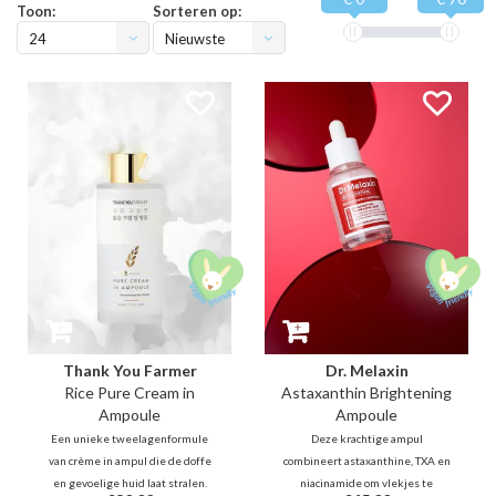
Toon:
Sorteren op:
24
Nieuwste
producten
Thank You Farmer
Dr. Melaxin
Rice Pure Cream in
Astaxanthin Brightening
Ampoule
Ampoule
Een unieke tweelagenformule
Deze krachtige ampul
van crème in ampul die de doffe
combineert astaxanthine, TXA en
en gevoelige huid laat stralen.
niacinamide om vlekjes te