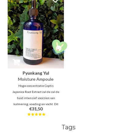
voegen en rimpels, huidtextuur,
retinal om de lijntjes op te vullen
elasticiteit en glans te
en de elasticiteit van de huid te
verbeteren.
verbeteren voor een egale teint
en textuur.
Pyunkang Yul
Moisture Ampoule
Hoge concentratie Coptis
Japonica Root Extract zal de zal de
huid intensief voorzien van
kalmering, voeding en vocht. Dit
€31,50
honing-achtige gel ampoule
kleeft aan op de huid barrière en
egaliseert zich tot een zachte en
Tags
gladde textuur.