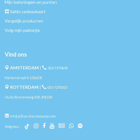
Mijn beloningen en punten
Saldo cadeaukaart
Vergelijk producten
Volg mijn pakketje
Vind ons
AMSTERDAM
|
010-7370678
Hartenstraat 4, 1016CB
ROTTERDAM
|
010-7370315
Oude Binnenweg 105, 3012JB
info[at]haruharubeauty.com
Volg ons: