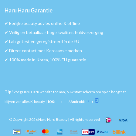
Haru Haru Garantie
✔︎ Eerlijke beauty advies online & offline
✔︎ Veilig en betaalbaar hoge kwaliteit huidverzorging
✔︎ Lab getest en geregistreerd in de EU
✔︎ Direct contact met Koreaanse merken
✔︎ 100% made in Korea, 100% EU guarantie
Tip!
Voeg Haru Haru website toe aan jouw start scherm om op de hoogte te
blijven van alles K-beauty. |
iOS
:
+
/
Android
:
+
© Copyright 2026 Haru Haru Beauty | All rights reserved