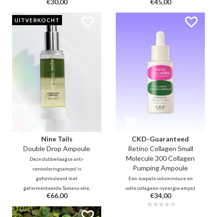
€30,00
€45,00
Dankzij de kracht van rijstextract
vervagen. Met ascorbinezuur en
helpt deze ampul een heldere
kurkuma biedt het 6.000x de
UITVERKOCHT
teint te bereiken, terwijl de huid
kracht van vitamine C voor een
soepel, gekalmeerd en
stevige, stralende en egale teint.
revitaliseerd achterblijft.
De ultieme boost voor je huid!
Nine Tails
CKD-Guaranteed
Double Drop Ampoule
Retino Collagen Small
Molecule 300 Collagen
Deze dubbellaagse anti-
Pumping Ampoule
verouderingsampul is
geformuleerd met
Een soepele volumineuze en
gefermenteerde Tamanu-olie,
volle collageen-synergie-ampul
€66,00
€34,00
peptide en collageen om rijk
met maar liefst 55% kleine
vocht en voeding te bieden,
collageenmoleculen, extra
verzachtende effecten toe te
collageencapsules en 0,01%